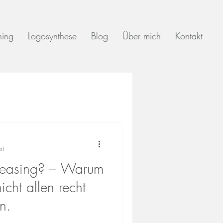
ing
Logosynthese
Blog
Über mich
Kontakt
it
Pleasing? – Warum
icht allen recht
n.