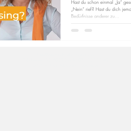
Hast du schon einmal „Ja“ ges
„Nein“ rief? Hast du dich jema
Bedürfnisse anderer zu...
karin@mindandsoulcoaching.com
Fabrikstrasse 50, 8005 Zürich 076 335 15 40
2026
by Karin Athanasiou I
mpressum