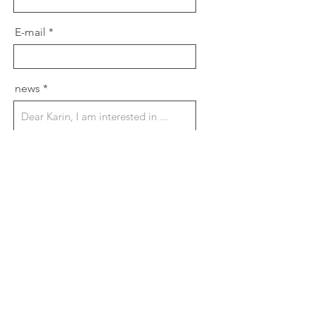
E-mail
news
Send